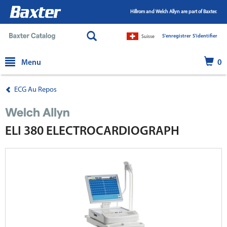
Hillrom and Welch Allyn are part of Baxter.
S'enregistrer
|
S'identifier
Suisse
text.skipToContent
text.skipToNavigation
Menu
0
ECG Au Repos
ELI 380 ELECTROCARDIOGRAPH