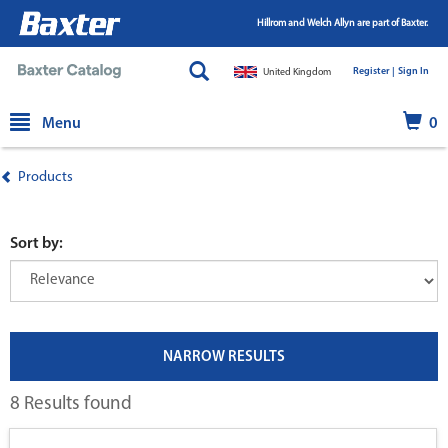
Hillrom and Welch Allyn are part of Baxter.
Register |
|
Sign In
United Kingdom
text.skipToContent
text.skipToNavigation
Menu
0
Products
Sort by:
NARROW RESULTS
8 Results found