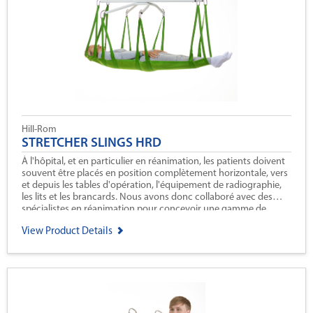
Hill-Rom
STRETCHER SLINGS HRD
À l'hôpital, et en particulier en réanimation, les patients doivent
souvent être placés en position complètement horizontale, vers
et depuis les tables d'opération, l'équipement de radiographie,
les lits et les brancards. Nous avons donc collaboré avec des
spécialistes en réanimation pour concevoir une gamme de
solutions de levage horizontal qui permettent des mouvements
View Product Details
sûrs tout en minimisant l'impact sur les patients.