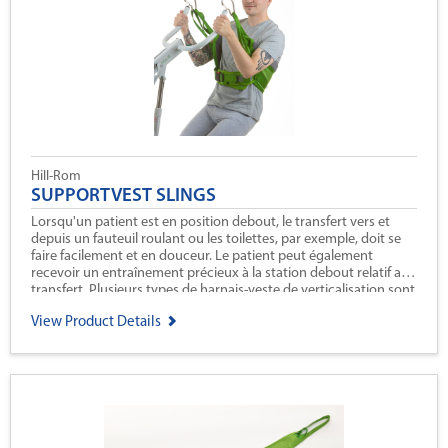
Hill-Rom
SUPPORTVEST SLINGS
Lorsqu'un patient est en position debout, le transfert vers et
depuis un fauteuil roulant ou les toilettes, par exemple, doit se
faire facilement et en douceur. Le patient peut également
recevoir un entraînement précieux à la station debout relatif au
transfert. Plusieurs types de harnais-veste de verticalisation sont
disponibles pour répondre aux besoins d'un grand nombre de
View Product Details
patients.