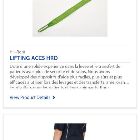
Hill-Rom
LIFTING ACCS HRD
Doté d'une solide expérience dans la levée et le transfert de
patients avec plus de sécurité et de soins, Nous avons
développé des dispositifs d'aide plus faciles, plus sûrs et plus
efficaces à utiliser lors des levages et des transferts, améliorant
les résultats pour les patients et leurs soignants. Pour
accompagner ces solutions, nous proposons une gamme large
View Product Details
et fonctionnelle d'accessoires pour le levage.