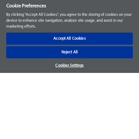
Cookie Preferences
Ihre Bestellungen
By clicking “Accept All Cookies”, you agree to the storing of cookies on your
device to enhance site navigation, analyze site usage, and assist in our
Konto anmelden
marketing efforts.
Häufig gestellte Fragen
Accept All Cookies
Kontaktieren Sie uns
Reject All
Cookies Settings
Unternehmen
Über uns
Hillrom.com
Garantie und Rücksendungen
Ihr lokales Hillrom Service Team beantwortet gerne Ihre Fragen
zum Thema Garantie und Rückgabe. Bitte beachten Sie, dass
eine Rücksendung ohne vorherige schriftliche Genehmigung