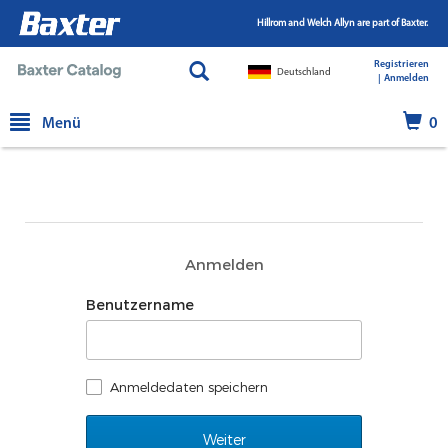
Hillrom and Welch Allyn are part of Baxter.
Registrieren
Deutschland
|
|
Anmelden
text.skipToContent
text.skipToNavigation
Menü
0
Anmelden
Benutzername
Anmeldedaten speichern